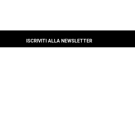
ISCRIVITI ALLA NEWSLETTER
Rimani aggiornato sulle promozioni
Tel.
–
+39 0331 773922
info@artheco.it
Arthecontract
https://www.arthecontract.it/
Artheco via Manzoni
Via Manzoni, 1 – Gallarate (VA)
Artheco via Borghi