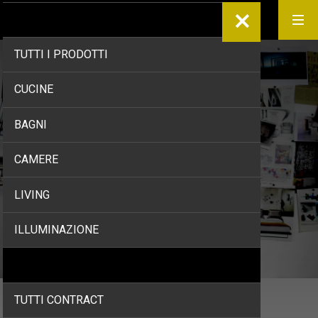
PRODOTTI
TUTTI I PRODOTTI
Home
/
Prodotti
/
Bagni
/
Box doccia
CUCINE
Box doccia
BAGNI
CAMERE
LIVING
ILLUMINAZIONE
CONTRACT
TUTTI CONTRACT