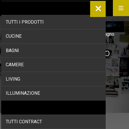
PRODOTTI
TUTTI I PRODOTTI
Home
/
Prodotti
/
Bagni
/
Illuminazione bagno
CUCINE
Illuminazione bagno
BAGNI
CAMERE
LIVING
ILLUMINAZIONE
CONTRACT
TUTTI CONTRACT