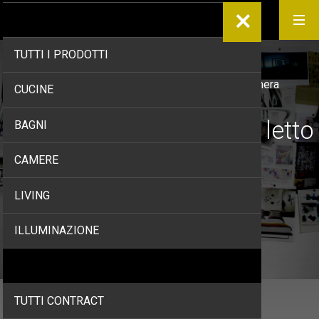
PRODOTTI
TUTTI I PRODOTTI
Home
/
Prodotti
/
Camere
/
Specchi camera
CUCINE
Specchi per camera da letto
BAGNI
CAMERE
LIVING
ILLUMINAZIONE
CONTRACT
TUTTI CONTRACT