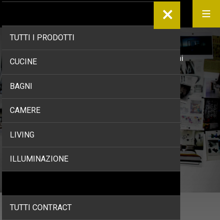
PRODOTTI
TUTTI I PRODOTTI
Home
/
Prodotti
/
Soggiorno
/
Tavolini
CUCINE
Tavolini da salotto
BAGNI
CAMERE
LIVING
ILLUMINAZIONE
CONTRACT
TUTTI CONTRACT