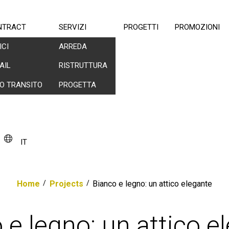
NTRACT
SERVIZI
PROGETTI
PROMOZIONI
ICI
ARREDA
AIL
RISTRUTTURA
O TRANSITO
PROGETTA
IT
Home
/
Projects
/
Bianco e legno: un attico elegante
 e legno: un attico e