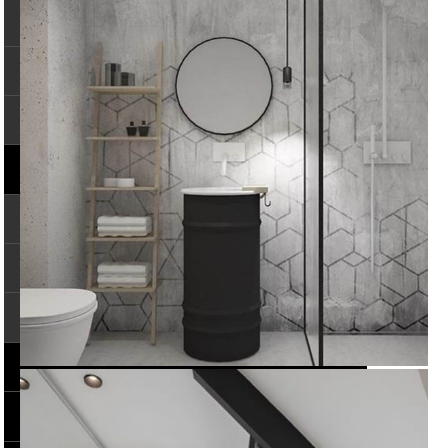
UFFICI
RETAIL
ALTO TRANSITO
SERVIZI
ARREDA
RISTRUTTURA
PROGETTA
PROGETTI
PROMOZIONI