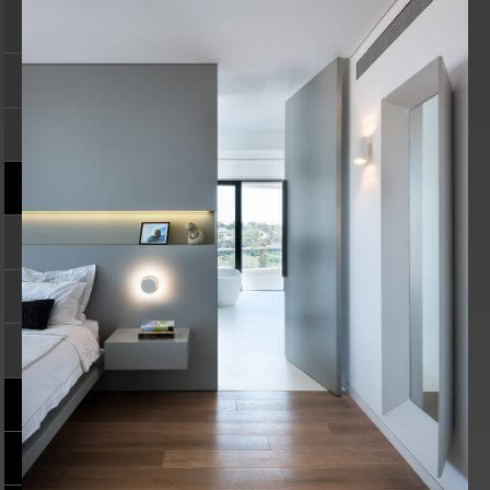
UFFICI
RETAIL
ALTO TRANSITO
SERVIZI
ARREDA
RISTRUTTURA
PROGETTA
PROGETTI
PROMOZIONI