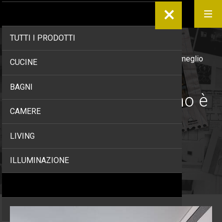
PRODOTTI
TUTTI I PRODOTTI
Home
/
Projects
/
Camere minimal: meno è meglio
CUCINE
BAGNI
Camere minimal: meno è
CAMERE
meglio
LIVING
ILLUMINAZIONE
INFO E PREVENTIVI
CONTRACT
TUTTI CONTRACT