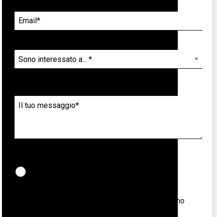
Accetto la vostra
Privacy Policy
Tutti i campi contrassegnati con asterisco (*) sono
obbligatori