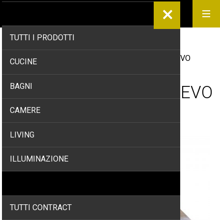
PRODOTTI
TUTTI I PRODOTTI
Home
/
Promo
/
ARS VIVENDI – MEDIOEVO
CUCINE
BAGNI
ARS VIVENDI – MEDIOEVO
CAMERE
LIVING
ILLUMINAZIONE
CONTRACT
TUTTI CONTRACT