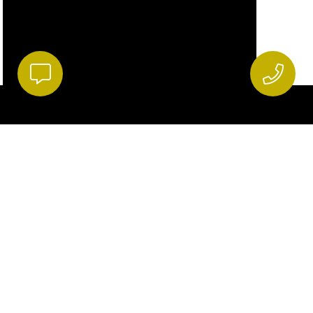
ISCRIVITI ALLA NEWSLETTER
Rimani aggiornato sulle promozioni
Accetto la
Privacy Policy